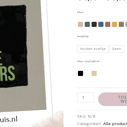
Kleur
Houdertje
Houten ezeltje
Geen
Kleur vinyl/opdruk
TOE
WI
SKU:
N/B
Categorieën:
Alle produc