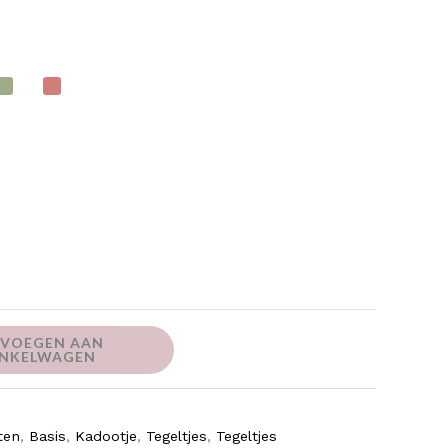
VOEGEN AAN
NKELWAGEN
ten
,
Basis
,
Kadootje
,
Tegeltjes
,
Tegeltjes