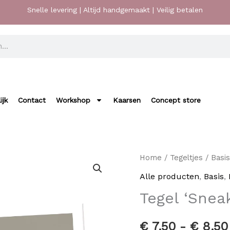
Snelle levering | Altijd handgemaakt | Veilig betalen
ijk
Contact
Workshop
Kaarsen
Concept store
Tegel
Home
/
Tegeltjes
/
Basis
'Sneakers'
Alle producten
,
Basis
,
aantal
Tegel ‘Sneak
€
7,50
-
€
8,50