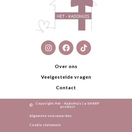
I
F
T
n
a
i
s
c
k
t
e
t
Over ons
a
b
o
Veelgestelde vragen
g
o
k
r
o
Contact
a
k
m
Copyright Het - KadoHuis | a SHARP
product
Algemene voorwaarden
Cookie statement