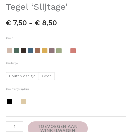
Tegel ‘Slijtage’
€
7,50
-
€
8,50
Kleur
Houdertje
Houten ezeltje
Geen
Kleur vinyl/opdruk
TOEVOEGEN AAN
WINKELWAGEN