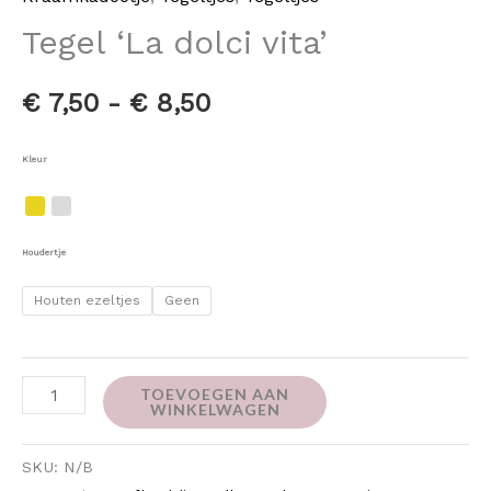
Tegel ‘La dolci vita’
€
7,50
-
€
8,50
Kleur
Houdertje
Houten ezeltjes
Geen
TOEVOEGEN AAN
WINKELWAGEN
SKU:
N/B