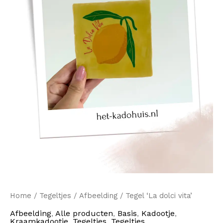
Home
/
Tegeltjes
/
Afbeelding
/ Tegel ‘La dolci vita’
Afbeelding
,
Alle producten
,
Basis
,
Kadootje
,
Kraamkadootje
,
Tegeltjes
,
Tegeltjes