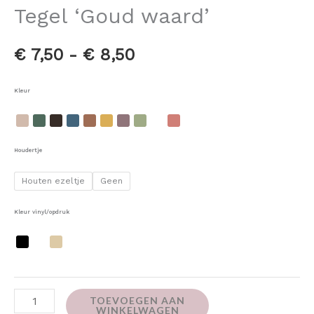
Tegel ‘Goud waard’
€
7,50
-
€
8,50
Kleur
Houdertje
Houten ezeltje
Geen
Kleur vinyl/opdruk
TOEVOEGEN AAN
WINKELWAGEN