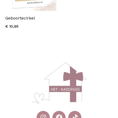
Geboortecirkel
€
10,95
I
F
T