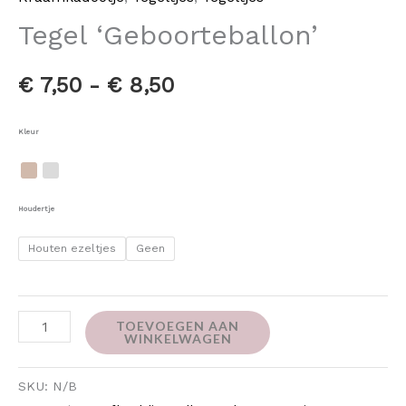
Tegel ‘Geboorteballon’
€
7,50
-
€
8,50
Kleur
Houdertje
Houten ezeltjes
Geen
TOEVOEGEN AAN
WINKELWAGEN
SKU:
N/B