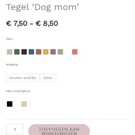
Tegel ‘Dog mom’
€
7,50
-
€
8,50
Kleur
Houdertje
Houten ezeltje
Geen
Kleur vinyl/opdruk
TOEVOEGEN AAN
WINKELWAGEN