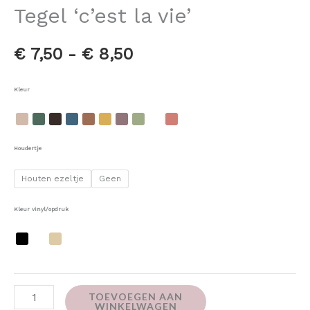
Tegel ‘c’est la vie’
€
7,50
-
€
8,50
Kleur
Houdertje
Houten ezeltje
Geen
Kleur vinyl/opdruk
TOEVOEGEN AAN
WINKELWAGEN