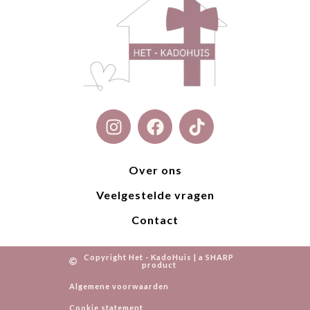
I
F
T
n
a
i
s
c
k
t
e
t
Over ons
a
b
o
Veelgestelde vragen
g
o
k
r
o
Contact
a
k
m
Copyright Het - KadoHuis | a SHARP
product
Algemene voorwaarden
Cookie statement