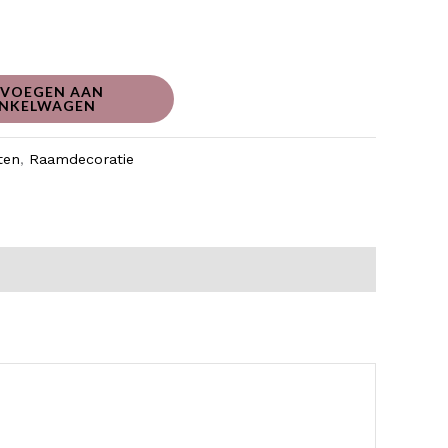
VOEGEN AAN
NKELWAGEN
ten
,
Raamdecoratie