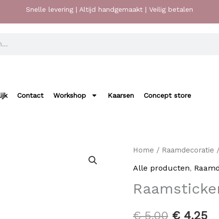
Snelle levering | Altijd handgemaakt | Veilig betalen
ijk
Contact
Workshop
Kaarsen
Concept store
Raamsticker
Home
/
Raamdecoratie
/
Oorspron
Hu
pasen
Alle producten
,
Raamd
prijs
pr
aantal
Raamsticke
was:
is
€
5,00
€
4,25
€ 5,00.
€ 