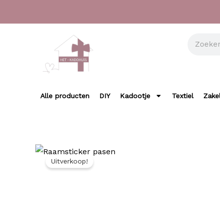
Ga
naar
de
Zoeken
inhoud
Alle producten
DIY
Kadootje
Textiel
Zakel
Uitverkoop!