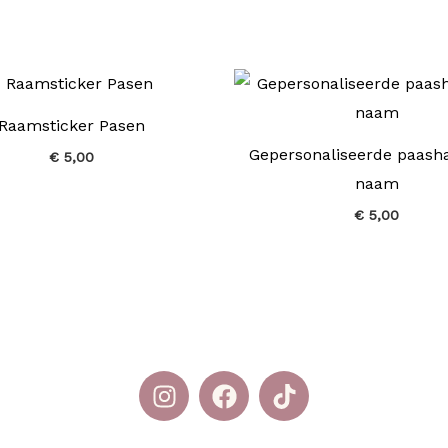
Raamsticker Pasen
Gepersonaliseerde paash
€
5,00
naam
€
5,00
I
F
T
n
a
i
s
c
k