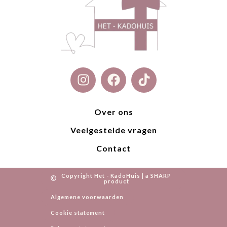
I
F
T
n
a
i
s
c
k
t
e
t
Over ons
a
b
o
Veelgestelde vragen
g
o
k
r
o
Contact
a
k
m
Copyright Het - KadoHuis | a SHARP
product
Algemene voorwaarden
Cookie statement