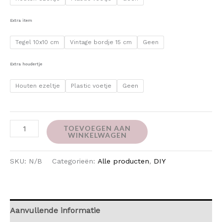
Extra item
Tegel 10x10 cm
Vintage bordje 15 cm
Geen
Extra houdertje
Houten ezeltje
Plastic voetje
Geen
TOEVOEGEN AAN
WINKELWAGEN
SKU:
N/B
Categorieën:
Alle producten
,
DIY
Aanvullende informatie